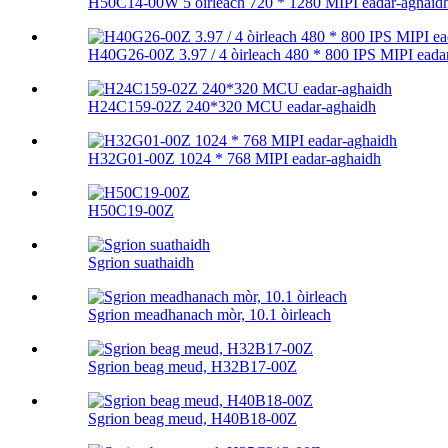
H50C14-00W 5 òirleach 720 * 1280 MIPI eadar-aghaidh l
H40G26-00Z 3.97 / 4 òirleach 480 * 800 IPS MIPI eadar-
H24C159-02Z 240*320 MCU eadar-aghaidh
H32G01-00Z 1024 * 768 MIPI eadar-aghaidh
H50C19-00Z
Sgrion suathaidh
Sgrion meadhanach mòr, 10.1 òirleach
Sgrion beag meud, H32B17-00Z
Sgrion beag meud, H40B18-00Z