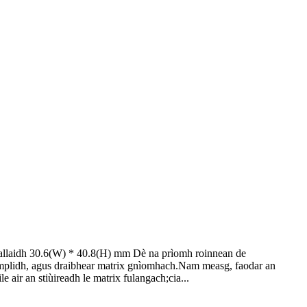
allaidh 30.6(W) * 40.8(H) mm Dè na prìomh roinnean de
x sìmplidh, agus draibhear matrix gnìomhach.Nam measg, faodar an
air an stiùireadh le matrix fulangach;cia...