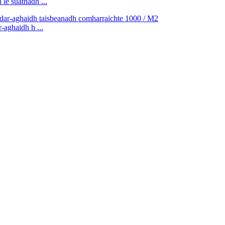
e suathadh ...
aghaidh h ...