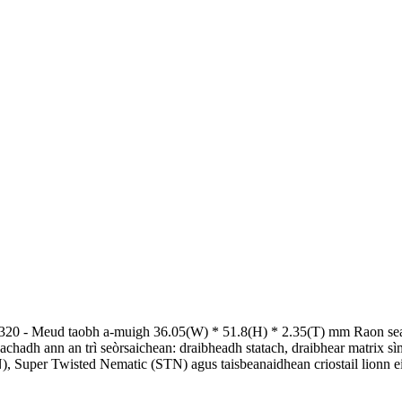
 320 - Meud taobh a-muigh 36.05(W) * 51.8(H) * 2.35(T) mm Raon se
chadh ann an trì seòrsaichean: draibheadh ​​​​statach, draibhear matri
, Super Twisted Nematic (STN) agus taisbeanaidhean criostail lionn eile 