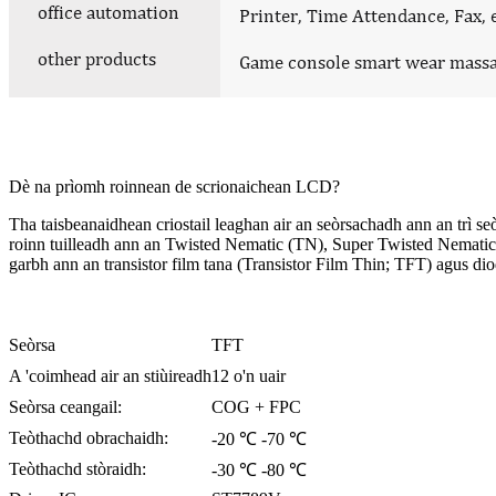
Dè na prìomh roinnean de scrionaichean LCD?
Tha taisbeanaidhean criostail leaghan air an seòrsachadh ann an trì se
roinn tuilleadh ann an Twisted Nematic (TN), Super Twisted Nematic (
garbh ann an transistor film tana (Transistor Film Thin; TFT) agus di
Seòrsa
TFT
A 'coimhead air an stiùireadh
12 o'n uair
Seòrsa ceangail:
COG + FPC
Teòthachd obrachaidh:
-20 ℃ -70 ℃
Teòthachd stòraidh:
-30 ℃ -80 ℃