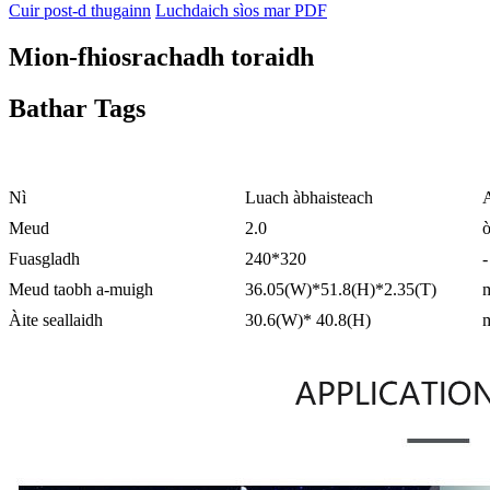
Cuir post-d thugainn
Luchdaich sìos mar PDF
Mion-fhiosrachadh toraidh
Bathar Tags
Nì
Luach àbhaisteach
Meud
2.0
ò
Fuasgladh
240*320
-
Meud taobh a-muigh
36.05(W)*51.8(H)*2.35(T)
Àite seallaidh
30.6(W)* 40.8(H)