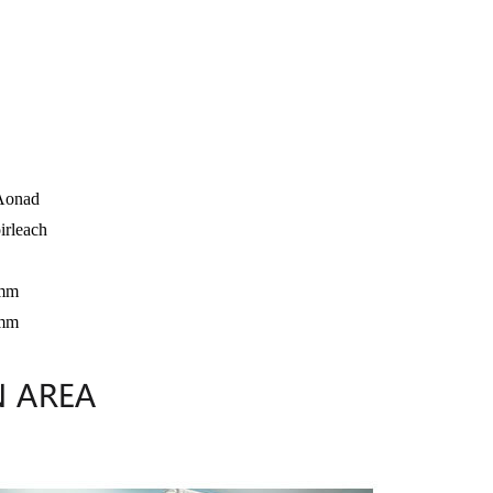
Aonad
irleach
mm
mm