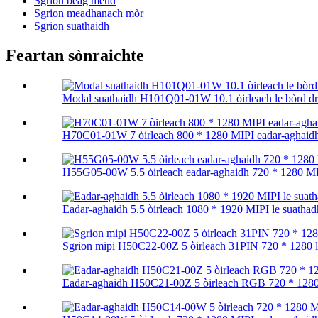
Sgrion beag meud
Sgrion meadhanach mòr
Sgrion suathaidh
Feartan sònraichte
Modal suathaidh H101Q01-01W 10.1 òirleach le bòrd dra
H70C01-01W 7 òirleach 800 * 1280 MIPI eadar-aghaidh
H55G05-00W 5.5 òirleach eadar-aghaidh 720 * 1280 MIP
Eadar-aghaidh 5.5 òirleach 1080 * 1920 MIPI le suatha
Sgrion mipi H50C22-00Z 5 òirleach 31PIN 720 * 1280 le 
Eadar-aghaidh H50C21-00Z 5 òirleach RGB 720 * 1280 l