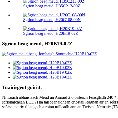
Sgrion beag meud, H35C213-00Z
Sgrion beag meud, H20C108-00N
Sgrion beag meud, H20B19-02Z
Sgrion beag meud, H20B19-02Z
Tuairisgeul goirid:
Nì Luach àbhaisteach Meud an Aonaid 2.0 òirleach Fuasgladh 240 *
scrionaichean LCD?Tha taisbeanaidhean criostail leaghan air an seòrsa
seòrsa matrix fulangach a roinn tuilleadh ann an Twisted Nematic (TN)