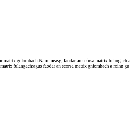
ibhear matrix gnìomhach.Nam measg, faodar an seòrsa matrix fulangach a
e matrix fulangach;agus faodar an seòrsa matrix gnìomhach a roinn gu