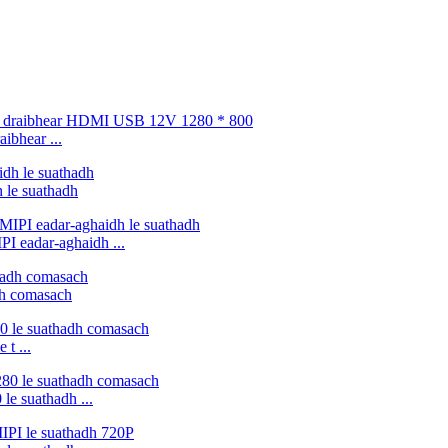
ibhear ...
 le suathadh
I eadar-aghaidh ...
dh comasach
t ...
e suathadh ...