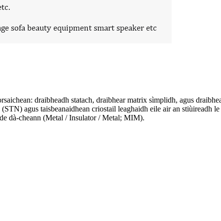
òrsaichean: draibheadh ​​​​statach, draibhear matrix sìmplidh, agus dra
STN) agus taisbeanaidhean criostail leaghaidh eile air an stiùireadh l
ode dà-cheann (Metal / Insulator / Metal; MIM).