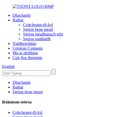
Dhachaigh
Bathar
Coitcheann-tft-lcd
Sgrion beag meud
Sgrion meadhanach mòr
Sgrion suathaidh
Naidheachdan
Ceistean Cumanta
Mu ar deidhinn
Cuir fios thugainn
English
Dhachaigh
Bathar
Sgrion beag meud
Roinnean-seòrsa
Coitcheann-tft-lcd