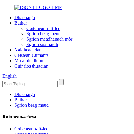
Dhachaigh
Bathar
Coitcheann-tft-lcd
Sgrion beag meud
Sgrion meadhanach mòr
Sgrion suathaidh
Naidheachdan
Ceistean Cumanta
Mu ar deidhinn
Cuir fios thugainn
English
Dhachaigh
Bathar
Sgrion beag meud
Roinnean-seòrsa
Coitcheann-tft-lcd