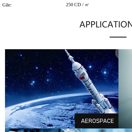
250 CD / ㎡
Gile: