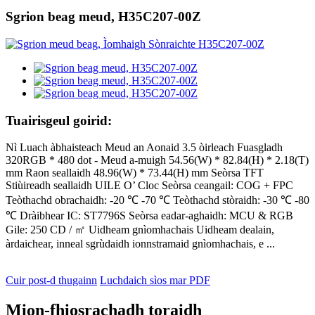
Sgrion beag meud, H35C207-00Z
Tuairisgeul goirid:
Nì Luach àbhaisteach Meud an Aonaid 3.5 òirleach Fuasgladh
320RGB * 480 dot - Meud a-muigh 54.56(W) * 82.84(H) * 2.18(T)
mm Raon seallaidh 48.96(W) * 73.44(H) mm Seòrsa TFT
Stiùireadh seallaidh UILE O’ Cloc Seòrsa ceangail: COG + FPC
Teòthachd obrachaidh: -20 ℃ -70 ℃ Teòthachd stòraidh: -30 ℃ -80
℃ Dràibhear IC: ST7796S Seòrsa eadar-aghaidh: MCU & RGB
Gile: 250 CD / ㎡ Uidheam gnìomhachais Uidheam dealain,
àrdaichear, inneal sgrùdaidh ionnstramaid gnìomhachais, e ...
Cuir post-d thugainn
Luchdaich sìos mar PDF
Mion-fhiosrachadh toraidh