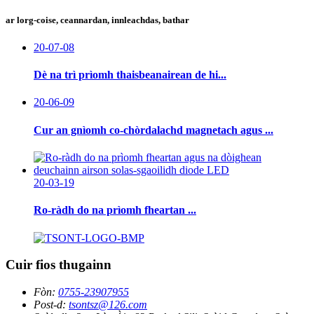
ar lorg-coise, ceannardan, innleachdas, bathar
20-07-08
Dè na trì prìomh thaisbeanairean de hi...
20-06-09
Cur an gnìomh co-chòrdalachd magnetach agus ...
20-03-19
Ro-ràdh do na prìomh fheartan ...
Cuir fios thugainn
Fòn:
0755-23907955
Post-d:
tsontsz@126.com