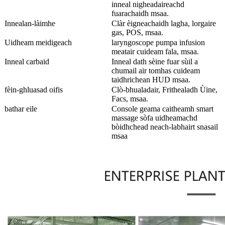
inneal nigheadaireachd
fuarachaidh msaa.
Innealan-làimhe
Clàr èigneachaidh lagha, lorgaire
gas, POS, msaa.
Uidheam meidigeach
laryngoscope pumpa infusion
meatair cuideam fala, msaa.
Inneal carbaid
Inneal dath sèine fuar sùil a
chumail air tomhas cuideam
taidhrichean HUD msaa.
fèin-ghluasad oifis
Clò-bhualadair, Frithealadh Ùine,
Facs, msaa.
bathar eile
Console geama caitheamh smart
massage sòfa uidheamachd
bòidhchead neach-labhairt snasail
msaa