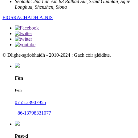
Seòladh:
2na Làr, Àir. 83 Rathad Sili, Sràid Guanlan, Sgìre
Longhua, Shenzhen, Sìona
FIOSRACHADH A-NIS
© Dlighe-sgrìobhaidh - 2010-2024 : Gach còir glèidhte.
Fòn
Fòn
0755-23907955
+86-13798331077
Post-d