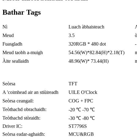
Bathar Tags
Nì
Luach àbhaisteach
Meud
3.5
ò
Fuasgladh
320RGB * 480 dot
-
Meud taobh a-muigh
54.56(W)*82.84(H)*2.18(T)
Àite seallaidh
48.96(W)* 73.44(H)
Seòrsa
TFT
A 'coimhead air an stiùireadh
UILE O'Clock
Seòrsa ceangail:
COG + FPC
Teòthachd obrachaidh:
-20 ℃ -70 ℃
Teòthachd stòraidh:
-30 ℃ -80 ℃
Driver IC:
ST7796S
Seòrsa eadar-aghaidh:
MCU&RGB