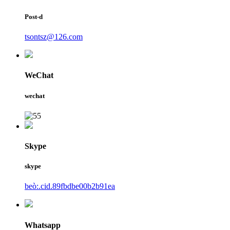
Post-d
tsontsz@126.com
WeChat
wechat
Skype
skype
beò:.cid.89fbdbe00b2b91ea
Whatsapp