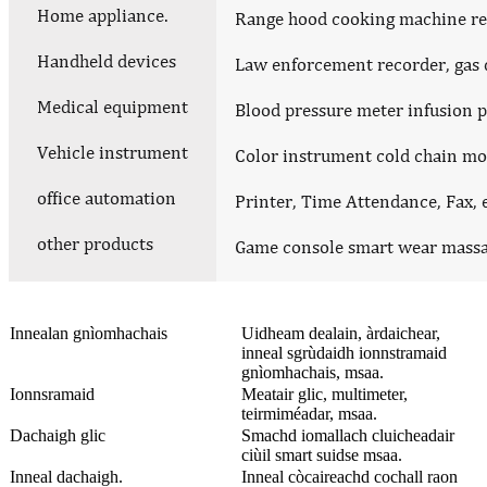
Innealan gnìomhachais
Uidheam dealain, àrdaichear,
inneal sgrùdaidh ionnstramaid
gnìomhachais, msaa.
Ionnsramaid
Meatair glic, multimeter,
teirmiméadar, msaa.
Dachaigh glic
Smachd iomallach cluicheadair
ciùil smart suidse msaa.
Inneal dachaigh.
Inneal còcaireachd cochall raon